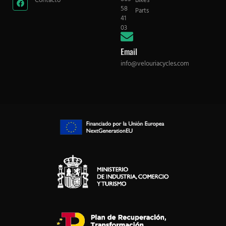
Contácto
Bikes
58
Parts
41
03
Email
info@velouriacycles.com