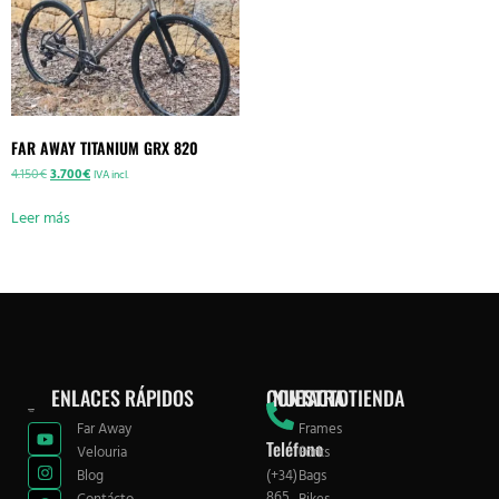
FAR AWAY TITANIUM GRX 820
4.150
€
3.700
€
IVA incl.
Leer más
ENLACES RÁPIDOS
CONTACTO
NUESTRA TIENDA
Far Away
Frames
Teléfono
Velouria
Forks
Blog
(+34)
Bags
865