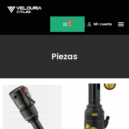
0
0
€
Mi cuenta
Piezas