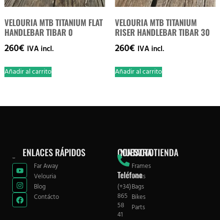
VELOURIA MTB TITANIUM FLAT
VELOURIA MTB TITANIUM
HANDLEBAR TIBAR 0
RISER HANDLEBAR TIBAR 30
260
€
260
€
IVA incl.
IVA incl.
Añadir al carrito
Añadir al carrito
ENLACES RÁPIDOS
CONTACTO
NUESTRA TIENDA
Far Away
Frames
Teléfono
Velouria
Forks
Blog
(+34)
Bags
865
Contácto
Bikes
58
Parts
41