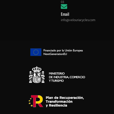
03
Email
info@velouriacycles.com