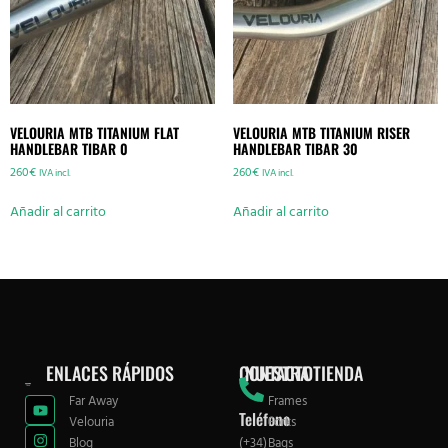
VELOURIA MTB TITANIUM FLAT
VELOURIA MTB TITANIUM RISER
HANDLEBAR TIBAR 0
HANDLEBAR TIBAR 30
260
€
260
€
IVA incl.
IVA incl.
Añadir al carrito
Añadir al carrito
ENLACES RÁPIDOS
CONTACTO
NUESTRA TIENDA
Far Away
Frames
Teléfono
Velouria
Forks
Blog
(+34)
Bags