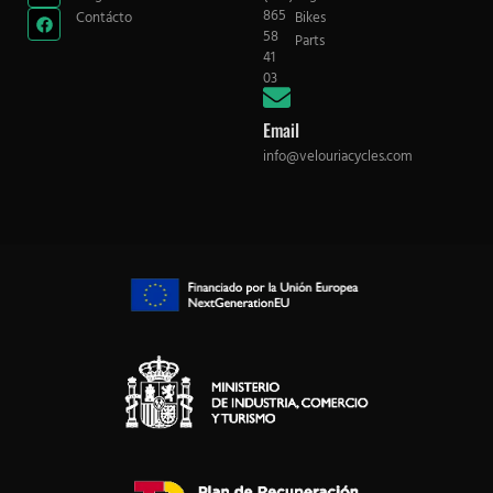
865
Contácto
Bikes
58
Parts
41
03
Email
info@velouriacycles.com