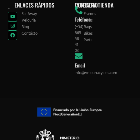
ENLACES RÁPIDOS
CONTACTO
NUESTRA TIENDA
Far Away
Frames
Teléfono
Velouria
Forks
Blog
(+34)
Bags
865
Contácto
Bikes
58
Parts
41
03
Email
info@velouriacycles.com